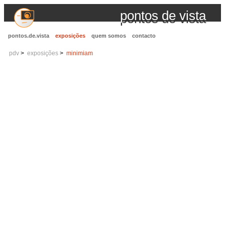
pontos de vista
pontos.de.vista
exposições
quem somos
contacto
pdv
exposições
minimiam