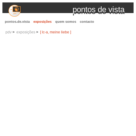
pontos de vista
pontos.de.vista
exposições
quem somos
contacto
pdv
exposições
[ lc-a, meine liebe ]