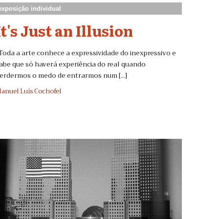
exposição individual
It's Just an Illusion
Toda a arte conhece a expressividade do inexpressivo e
abe que só haverá experiência do real quando
erdermos o medo de entrarmos num [...]
anuel Luís Cochofel