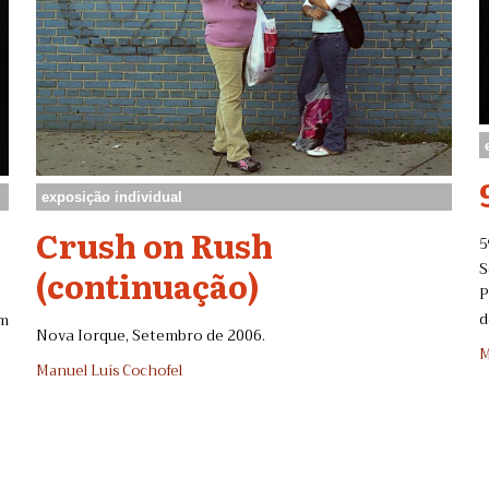
exposição individual
Crush on Rush
5
S
(continuação)
P
d
em
Nova Iorque, Setembro de 2006.
M
Manuel Luís Cochofel