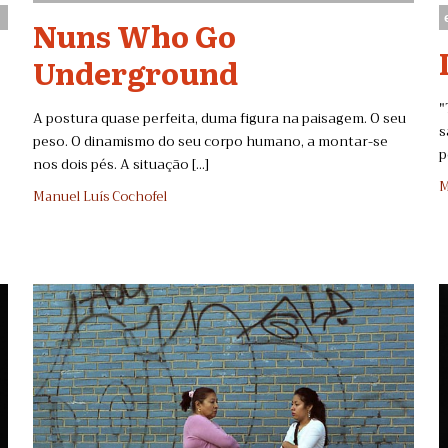
Nuns Who Go
Underground
"
A postura quase perfeita, duma figura na paisagem. O seu
s
peso. O dinamismo do seu corpo humano, a montar-se
p
nos dois pés. A situação [...]
M
Manuel Luís Cochofel