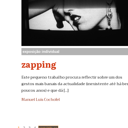
exposição individual
zapping
Este pequeno trabalho procura reflectir sobre um dos
gestos mais banais da actualidade (inexistente até há b
poucos anos) e que dá [...]
Manuel Luís Cochofel
.
.
.
1
2
3
4
seguinte >>