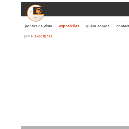
pontos.de.vista
exposições
quem somos
contac
pdv
exposições