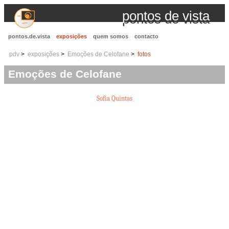
pontos de vista
pontos.de.vista
exposições
quem somos
contacto
pdv
exposições
Emoções de Celofane
fotos
Emoções de Celofane
Sofia Quintas