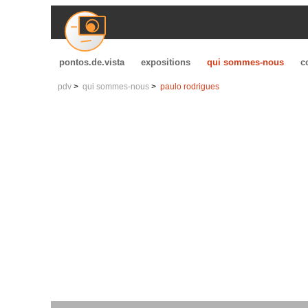
pontos.de.vista
expositions
qui sommes-nous
c
pdv
qui sommes-nous
paulo rodrigues