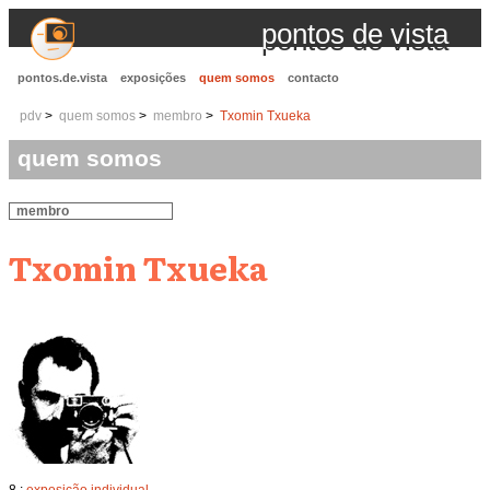
pontos de vista
pontos.de.vista
exposições
quem somos
contacto
pdv
quem somos
membro
Txomin Txueka
quem somos
membro
Txomin Txueka
8 :
exposição individual