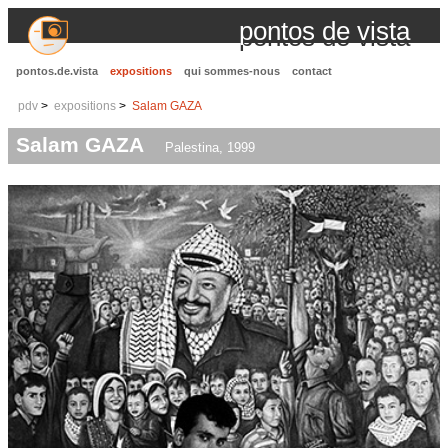
pontos de vista
pontos.de.vista
expositions
qui sommes-nous
contact
pdv
expositions
Salam GAZA
Salam GAZA
Palestina, 1999