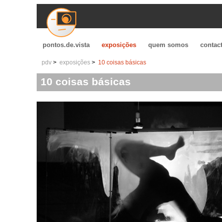
pontos.de.vista
exposições
quem somos
contac
pdv
exposições
10 coisas básicas
10 coisas básicas