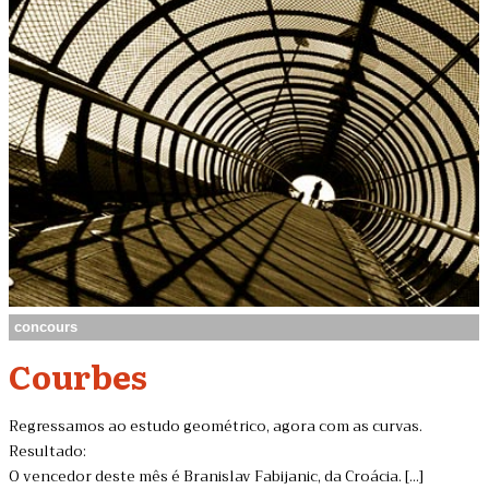
concours
Courbes
Regressamos ao estudo geométrico, agora com as curvas.
Resultado:
O vencedor deste mês é Branislav Fabijanic, da Croácia. [...]