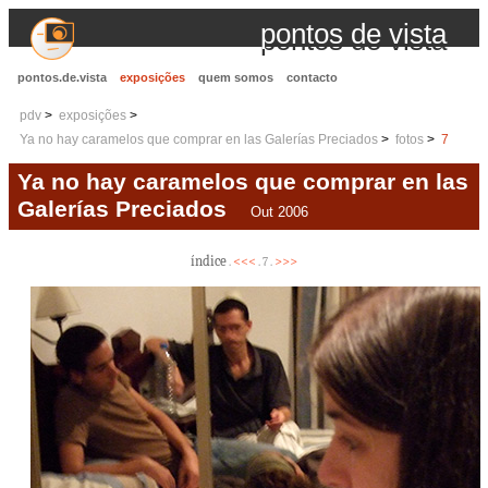
pontos de vista
pontos.de.vista
exposições
quem somos
contacto
pdv
exposições
Ya no hay caramelos que comprar en las Galerías Preciados
fotos
7
Ya no hay caramelos que comprar en las
Galerías Preciados
Out 2006
índice
<<<
>>>
.
. 7 .