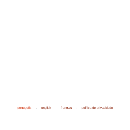
português
.
english
.
français
:
política de privacidade