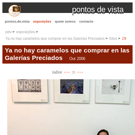
pontos de vista
pontos.de.vista
exposições
quem somos
contacto
pdv
exposições
Ya no hay caramelos que comprar en las Galerías Preciados
fotos
29
Ya no hay caramelos que comprar en las
Galerías Preciados
Out 2006
índice
<<<
>>>
.
. 29 .