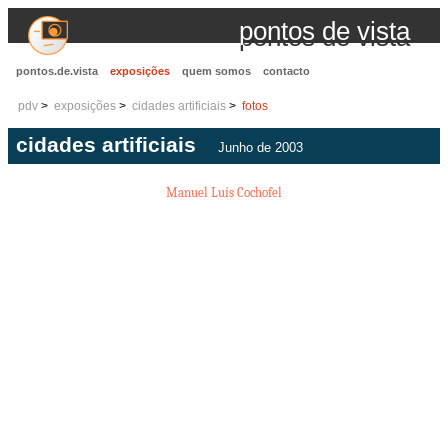
pontos de vista
pontos.de.vista
exposições
quem somos
contacto
pdv
exposições
cidades artificiais
fotos
cidades artificiais
Junho de 2003
Manuel Luís Cochofel