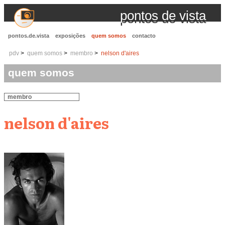
pontos de vista
pontos.de.vista
exposições
quem somos
contacto
pdv
quem somos
membro
nelson d'aires
quem somos
membro
nelson d'aires