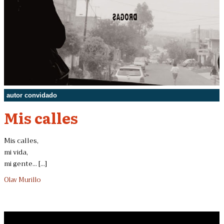
autor convidado
Mis calles
Mis calles,
mi vida,
mi gente... [...]
Olav Murillo