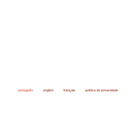
português
.
english
.
français
:
política de privacidade