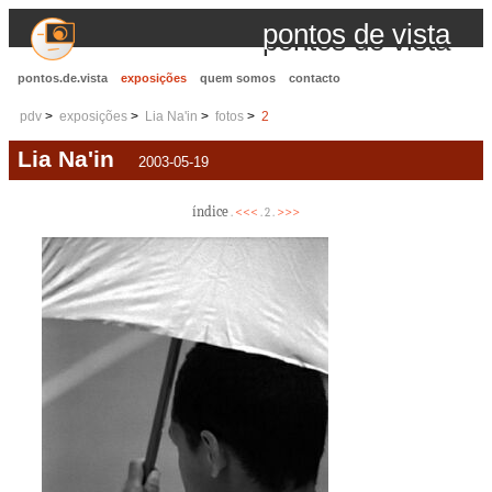
pontos de vista
pontos.de.vista
exposições
quem somos
contacto
pdv
exposições
Lia Na'in
fotos
2
Lia Na'in
2003-05-19
índice
<<<
>>>
.
. 2 .