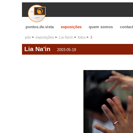
pontos.de.vista
exposições
quem somos
contac
pdv
exposições
Lia Na'in
fotos
3
Lia Na'in
2003-05-19