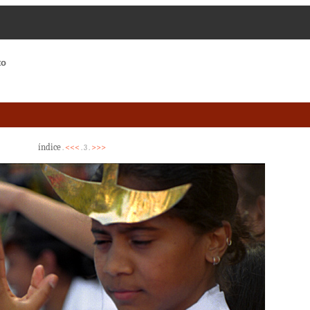
to
índice
<<<
>>>
.
. 3 .