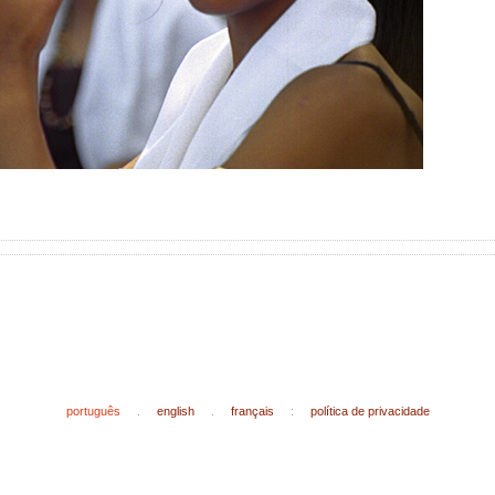
português
.
english
.
français
:
política de privacidade