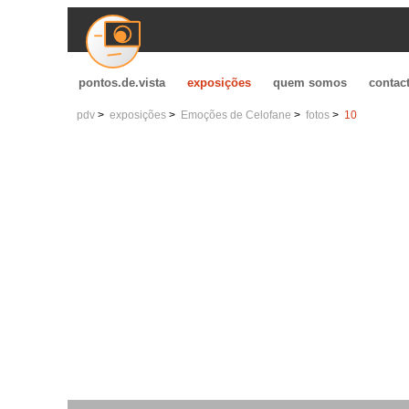
pontos.de.vista
exposições
quem somos
contac
pdv
exposições
Emoções de Celofane
fotos
10