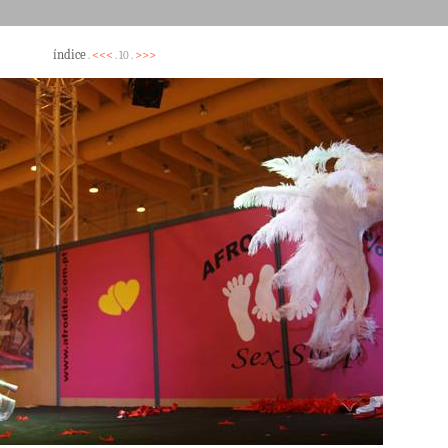
índice
<<<
>>>
.
. 10 .